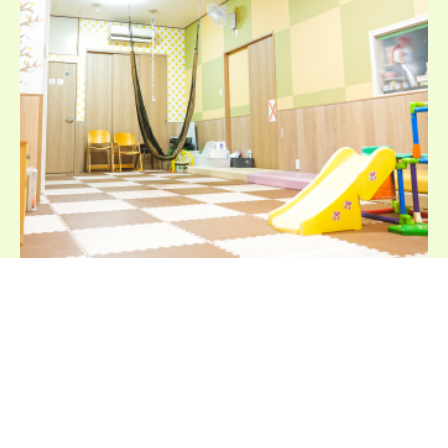
児童
発達⽀援