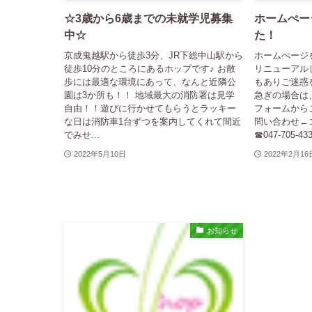
☆3歳から6歳までの未就学児募集
ホームぺー
中☆
た！
京成鬼越駅から徒歩3分、JR下総中山駅から
ホームぺージ
徒歩10分のところにあるホップです♪ お散
リニューアル
歩には最適な環境にあって、なんと近隣公
もありご迷惑を
園は3か所も！！ 地域最大の消防署は見学
急ぎの場合は
自由！！遊びに行かせてもらうとラッキー
フォームから
な日は消防車1台ずつを案内してくれて間近
問い合わせ←
でみせ...
☎047-705-43
2022年5月10日
2022年2月16
お知らせ