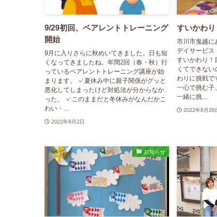
9/29初回、ペアレントトレーニング
すいかわり
開始
市川市鬼越に
デイサービス
9月に入りさらに秋めいてきました。日も短
すいかわり！
くなってきましたね。年間2回（春・秋）行
くてできない
っているペアレントトレーニング講座が始
わりに挑戦で
まります。 ✓夏休み中に親子関係がグッと
一心で挑む子
悪化してしまったけど対処法が分からなか
一緒に挑...
った。 ✓このままだと冬休みがなんだかこ
わい・...
2022年8月26
2022年9月2日
お知らせ