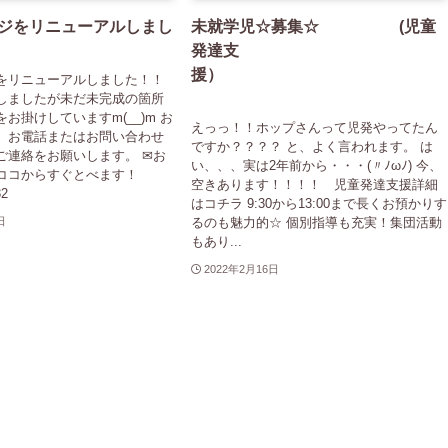
ジをリニューアルしまし
未就学児☆募集☆ (児童
発達支
援）
をリニューアルしました！！
しましたが未だ未完成の箇所
お掛けしていますm(__)m お
えっっ！！ホップさんって児発やってたん
、お電話またはお問い合わせ
ですか？？？？ と、よく言われます。 は
ご連絡をお願いします。 ✉お
い、、、実は2年前から・・・(〃ﾉωﾉ) 今、
ココからすぐとべます！
空きあります！！！！ 児童発達支援詳細
32
はコチラ 9:30から13:00まで長くお預かりす
るのも魅力的☆ 個別指導も充実！集団活動
日
もあり...
2022年2月16日