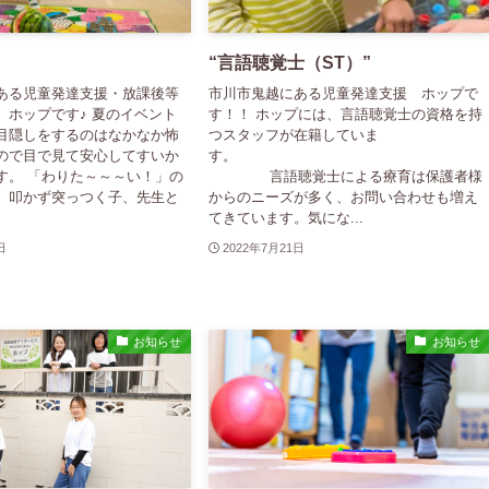
“言語聴覚士（ST）”
ある児童発達支援・放課後等
市川市鬼越にある児童発達支援 ホップで
 ホップです♪ 夏のイベント
す！！ ホップには、言語聴覚士の資格を持
目隠しをするのはなかなか怖
つスタッフが在籍していま
ので目で見て安心してすいか
す。
す。 「わりた～～～い！」の
言語聴覚士による療育は保護者様
、叩かず突っつく子、先生と
からのニーズが多く、お問い合わせも増え
てきています。気にな...
日
2022年7月21日
お知らせ
お知らせ